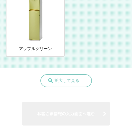
アップルグリーン
拡大して見る
お客さま情報の