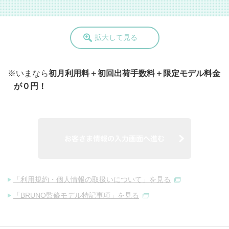
拡大して見る
※いまなら
初月利用料＋初回出荷手数料＋限定モデル料金
が０円！
お客さま情報の
「利用規約・個人情報の取扱いについて」を見る
「BRUNO監修モデル特記事項」を見る