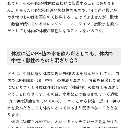
れても、そのPH値が体内に直接的に影響することはありませ
ん。もちろんPH値が0に近い強酸性のものや、14に近い強アル
カリ性のものは有害なので飲料することはできませんが、酸性
に数値が傾いているオレンジジュース、ワイン、炭酸水を飲ん
だとしても体内の体液が酸性になることはないのです。
体液に近いPH値の水を飲んだとしても、体内で
中性・酸性のものと混ざり合う
さらに、中性に近い体液に近いPH値の水を飲んだとしても、口
内ではPH値6.8～7.0（中性）の唾液と混ざり、食道を通過して胃
にたどりつくと今度はPH値1.5程度（強酸性）の胃酸とも混ざり
合うことになります。その後、小腸などで吸収されていく過程
でPH値は調節されていくので、このことから体液に近いPH値の
水を飲んだとしても体内にとってはあまり関係のないこととな
ります。
「体内に吸収されやすい」というキャッチフレーズを見かけた