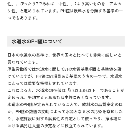
性」、ぴったり7であれば「中性」、7より高いものを「アルカ
リ性」と定められています。PH値は飲料水を分類する基準の一
つでもあります。
水道水のPH値について
日本の水道水の基準は、世界の国々と比べても非常に厳しいと
言われています。
厚生労働省では水道水に関して51の水質基準項目と基準値を設
けていますが、PH値は51項目ある基準のうちの一つで、水道水
にとっては重要な指標とされています。
これによると、水道水のPH値は「5.8以上8.6以下」であることが
定められ、平均するとおおむね中性に近くなっています。
水道水のPH値が定められていることで、飲料水の品質安定のほ
か、PH値の数値の変動によって水源となる水の汚染を察知した
り、水道施設に対する腐食性の判定として使ったり、浄水場に
おける薬品注入量の決定などに役立てられています。