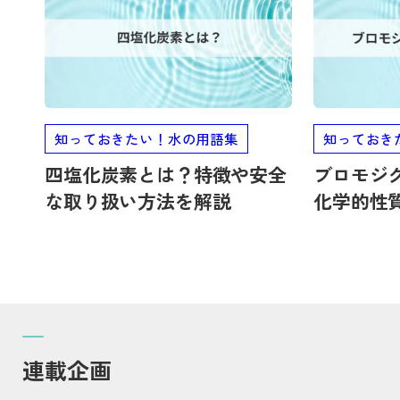
知っておきたい！水の用語集
知っておき
四塩化炭素とは？特徴や安全
ブロモジ
な取り扱い方法を解説
化学的性
について
連載企画