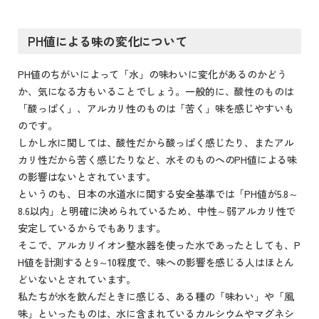
PH値による味の変化について
PH値のちがいによって「水」の味わいに変化があるのかどう
か、気になる方もいることでしょう。一般的に、酸性のものは
「酸っぱく」、アルカリ性のものは「苦く」味を感じやすいも
のです。
しかし水に関しては、酸性だから酸っぱく感じたり、またアル
カリ性だから苦く感じたりなど、水そのものへのPH値による味
の影響はないとされています。
というのも、日本の水道水に関する安全基準では「PH値が5.8～
8.6以内」と明確に決められているため、中性～弱アルカリ性で
安定しているからでもあります。
そこで、アルカリイオン整水器を使った水であったとしても、P
H値を計測すると9～10程度で、味への影響を感じる人はほとん
どいないとされています。
私たちが水を飲んだときに感じる、ある種の「味わい」や「風
味」といったものは、水に含まれているカルシウムやマグネシ