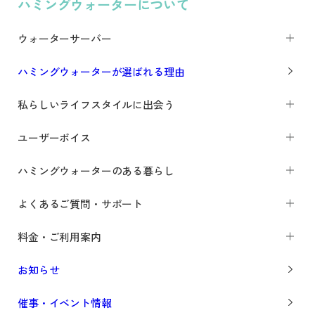
ハミングウォーターについて
ウォーターサーバー
ハミングウォーターが選ばれる理由
私らしいライフスタイルに出会う
ユーザーボイス
ハミングウォーターのある暮らし
よくあるご質問・サポート
料金・ご利用案内
お知らせ
催事・イベント情報