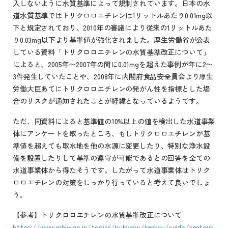
入しないように水質基準によって規制されています。日本の水
道水質基準ではトリクロロエチレンは1リットルあたり0.01mg以
下と規定されており、2010年の審議により従来の1リットルあた
り0.03mg以下より基準値が強化されました。厚生労働省が公表
している資料「トリクロロエチレンの水質基準改正について」
によると、2005年〜2007年の間に0.01mgを超えた事例が年に2〜
3件発生していたことや、2008年に内閣府食品安全員会より厚生
労働大臣あてにトリクロロエチレンの発がん性を指標とした場
合のリスクが通知されたことが経緯となっているようです。
ただ、同資料によると基準値の10%以上の値を検出した水道事業
体にアンケートを取ったところ、もしトリクロロエチレンが基
準値を超えても取水地を他の水源に変更したり、特別な浄水設
備を設置したりして基準の遵守が可能であるとの回答を全ての
水道事業体から得たそうです。したがって水道事業体はトリク
ロロエチレンの対策をしっかり行っていると考えて良いでしょ
う。
【参考】トリクロロエチレンの水質基準改正について
https://www.mhlw.go.jp/topics/bukyoku/kenkou/suido/kentouk