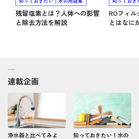
知っておきたい！水の用語集
知っておき
残留塩素とは？人体への影響
ROフィ
と除去方法を解説
とはなに
について
連載企画
記事を読む
記事を読む
浄水器と比べてみよ
知っておきたい！水の