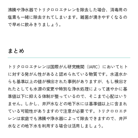
沸騰や浄水器でトリクロロエチレンを除去した場合、消毒用の
塩素も一緒に除去されてしまいます。雑菌が湧きやすくなるの
で早めに飲みきりましょう。
まとめ
トリクロロエチレンは国際がん研究機関（IARC）においてヒト
に対する発がん性があると認められている物質です。水道水か
らも基準以上の値が検出された事例がありますが、もし検出さ
れたとしても水源の変更や特別な浄水処理によって速やかに基
準値以下に抑える体制が整っているので、そこまで心配はいり
ません。しかし、井戸水などの地下水には基準値以上に含まれ
ている可能性がありますので注意が必要です。トリクロロエチ
レンは家庭でも沸騰や浄水器によって除去できますので、井戸
水などの地下水を利用する場合は活用しましょう。