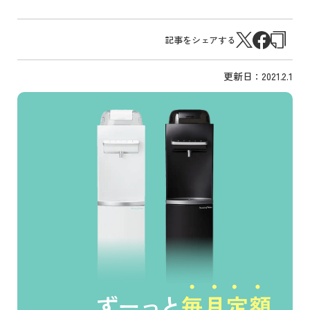
記事をシェアする
更新日：
2021.2.1