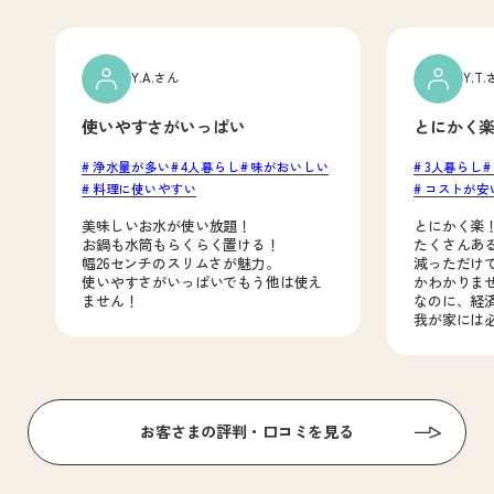
Y.A.さん
Y.T
使いやすさがいっぱい
とにかく
浄水量が多い
4人暮らし
味がおいしい
3人暮らし
料理に使いやすい
コストが安
美味しいお水が使い放題！
とにかく楽
お鍋も水筒もらくらく置ける！
たくさんあ
幅26センチのスリムさが魅力。
減っただけ
使いやすさがいっぱいでもう他は使え
かわかりま
ません！
なのに、経
我が家には
お客さまの評判・口コミを見る