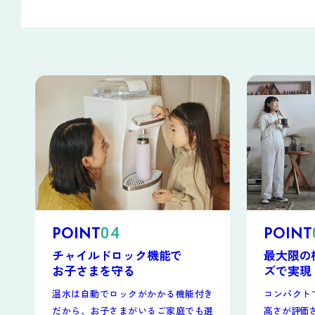
04
POINT
POINT
チャイルドロック機能で
最大限の
お子さまを守る
ズで
実現
温水は自動でロックがかかる機能付き
コンパクト
だから、お子さまがいるご家庭でも選
高さが評価