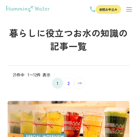
新規お申込み
暮らしに役立つお水の知識の
記事一覧
21件中
1〜12件
表示
1
2
記事を読む