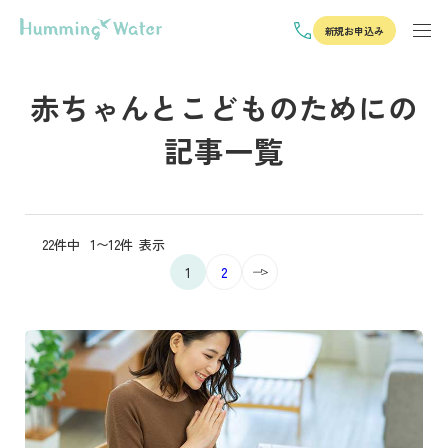
新規お申込み
赤ちゃんとこどものためにの
記事一覧
22件中
1〜12件
表示
1
2
記事を読む