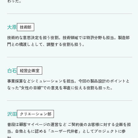
わった。
大原
技術部
技術的な意思決定を担う役割。技術領域では特許分野も担当。製造部
門との橋渡しとして、調整する役割も担う。
白石
経営企画室
事業採算などシミュレーションを担当。今回の製品設計のポイントと
なった“女性の目線”での意見を率直に伝える役割も担った。
沢田
クリエーション部
普段は顧客マイページの運営など ご契約後のお客様に対する企画を担
当。自他ともに認める「ユーザー代弁者」としてプロジェクトに参
加。