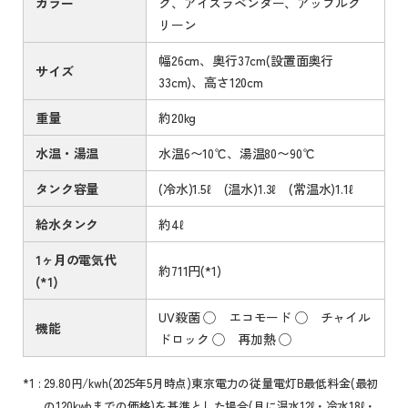
カラー
ク、アイスラベンダー、アップルグ
リーン
幅26cm、奥行37cm(設置面奥行
サイズ
33cm)、高さ120cm
重量
約20kg
水温・湯温
水温6〜10℃、湯温80〜90℃
タンク容量
(冷水)1.5ℓ (温水)1.3ℓ (常温水)1.1ℓ
給水タンク
約4ℓ
1ヶ月の電気代
約711円(*1)
(*1)
UV殺菌 ◯ エコモード ◯ チャイル
機能
ドロック ◯ 再加熱 ◯
29.80円/kwh(2025年5月時点)東京電力の従量電灯B最低料金(最初
の120kwhまでの価格)を基準とした場合(月に温水12ℓ・冷水18ℓ・