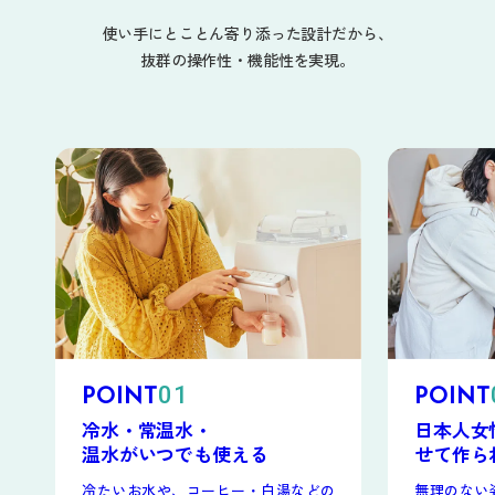
使い手にとことん寄り添った設計だから、
抜群の操作性・機能性を実現。
01
POINT
POINT
冷水・常温水・
日本人女
温水がいつでも
使える
せて
作ら
冷たいお水や、コーヒー・白湯などの
無理のない