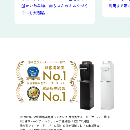
温かい飲み物、赤ちゃんのミルクづく
利用する際
りにも大活躍。
※1 2025年 GMO顧客満足度ランキング 浄水型ウォーターサーバー 第1位
※2 日本マーケティングリサーチ機構調べ 2022年11月期
浄水型ウォーターサーバーに関する指定領域における市場調査
※サービス開始-2021年末の累計数