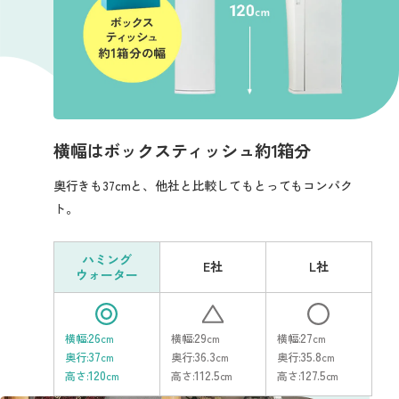
横幅はボックスティッシュ
約1箱分
奥行きも37cmと、他社と比較してもとってもコンパク
ト。
ハミング
E社
L社
ウォーター
◎
△
○
26
29
27
横幅:
cm
横幅:
cm
横幅:
cm
37
36.3
35.8
奥行:
cm
奥行:
cm
奥行:
cm
120
112.5
127.5
高さ:
cm
高さ:
cm
高さ:
cm