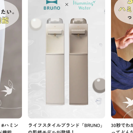
#ハミン
ライフスタイルブランド「BRUNO」
30秒でわ
ド機能
の監修モデルが登場！
ってどん