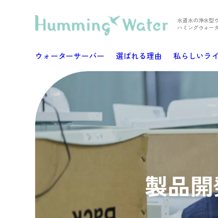
水道水の浄水型
ハミングウォー
ウォーターサーバー
選ばれる理由
私らしいラ
製品開