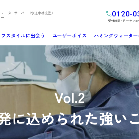
0120-0
ウォーターサーバー（水道水補充型）
ター
受付時間 : 月〜土 9:00
イフスタイルに出会う
ユーザーボイス
ハミングウォーター
Vol.2
発に込められた
強い