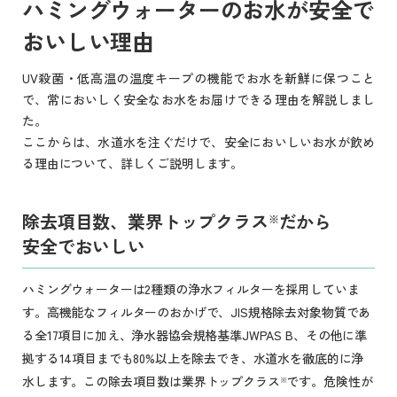
ハミングウォーターのお水が安全で
おいしい理由
UV殺菌・低高温の温度キープの機能でお水を新鮮に保つこと
で、常においしく安全なお水をお届けできる理由を解説しまし
た。
ここからは、水道水を注ぐだけで、安全においしいお水が飲め
る理由について、詳しくご説明します。
除去項目数、業界トップクラス
だから
※
安全でおいしい
ハミングウォーターは2種類の浄水フィルターを採用していま
す。高機能なフィルターのおかげで、JIS規格除去対象物質であ
る全17項目に加え、浄水器協会規格基準JWPAS B、その他に準
拠する14項目までも80%以上を除去でき、水道水を徹底的に浄
水します。この除去項目数は業界トップクラス
です。危険性が
※