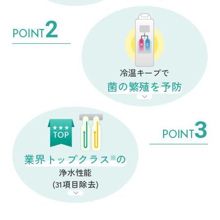
2
POINT
冷温キープで
菌の繁殖を予防
3
POINT
業界トップクラス
の
※
浄水性能
(31項目除去)