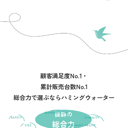
顧客満足度No.1・
累計販売台数No.1
総合力で選ぶならハミングウォーター
抜群の
RUNNING COST
ランニング
SAFETY
USABILITY
総合力
安全性
使いやすさ
コスト
SIZE
CLEANING ABILITY