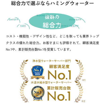
総合力で選ぶならハミングウォーター
抜群の
RUNNING COST
ランニング
SAFETY
USABILITY
総合力
安全性
使いやすさ
コスト
SIZE
CLEANING ABILITY
操作性
サイズ
浄水力
コスト・機能性・デザイン性など、どこを取っても業界トップ
クラスの優れた総合力。お客さまにも評価されて、顧客満足度
No.1や、累計販売台数No.1を受賞しています。