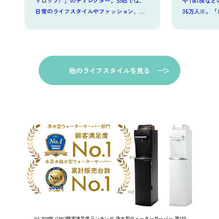
サロッソ）」のディレクター。SNSでは、
やTikTok
日常のライフスタイルやファッション、料
36万人※。
理、旅行などを発信しています。日々の手
組の出演も多
料理は「#もやずきっちん」で投稿。
ち！およね式
の友社）。※
他のライフスタイルを見る
※1 2025年 GMO顧客満足度ランキング 浄水型ウォーターサーバー 第1位