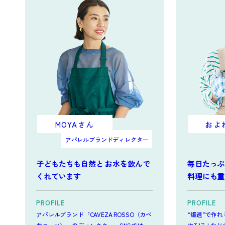
MOYAさん
およ
アパレルブランドディレクター
子どもたちも自然と お水を飲んで
毎日たっぷ
くれています
料理にも重
PROFILE
PROFILE
アパレルブランド「CAVEZA ROSSO（カベ
“爆速”で作れる