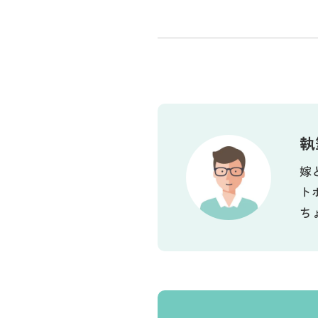
執
嫁
ト
ち