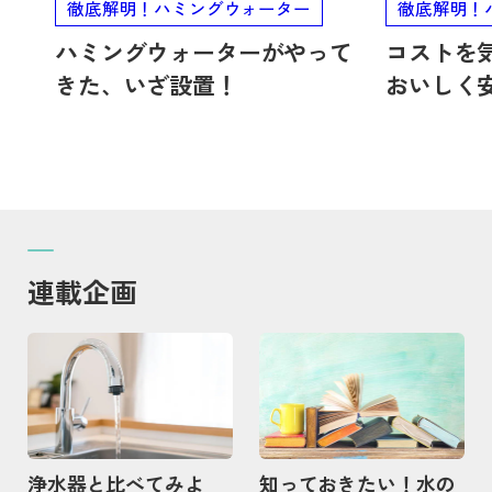
徹底解明！ハミングウォーター
徹底解明！
ハミングウォーターがやって
コストを
きた、いざ設置！
おいしく
連載企画
記事を読む
記事を読む
浄水器と比べてみよ
知っておきたい！水の