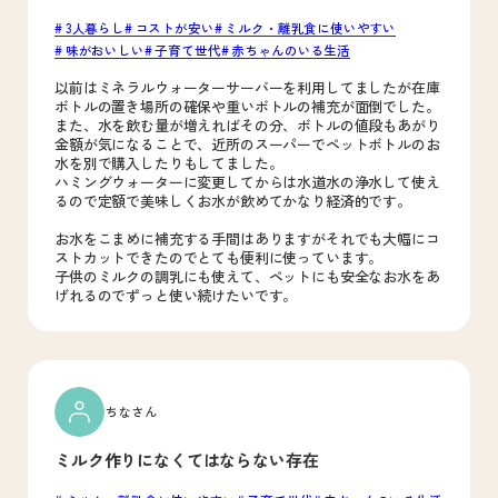
3人暮らし
コストが安い
ミルク・離乳食に使いやすい
味がおいしい
子育て世代
赤ちゃんのいる生活
以前はミネラルウォーターサーバーを利用してましたが在庫
ボトルの置き場所の確保や重いボトルの補充が面倒でした。
また、水を飲む量が増えればその分、ボトルの値段もあがり
金額が気になることで、近所のスーパーでペットボトルのお
水を別で購入したりもしてました。
ハミングウォーターに変更してからは水道水の浄水して使え
るので定額で美味しくお水が飲めてかなり経済的です。
お水をこまめに補充する手間はありますがそれでも大幅にコ
ストカットできたのでとても便利に使っています。
子供のミルクの調乳にも使えて、ペットにも安全なお水をあ
げれるのでずっと使い続けたいです。
ちなさん
ミルク作りになくてはならない存在