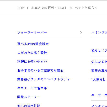
TOP
お客さまの評判・口コミ
ペットと暮らす
ウォーターサーバー
ハミング
選べる3つの温度設定
私らしい
こだわりの高さ設計
料理にも使いやすい
気になる
お子さまのいるご家庭でも安心
家族の暮
業界最小クラスのコンパクトボディ
1人暮らし
エコモードで省エネ
ユーザー
開発ストーリー
安心の浄水性能
インタビ