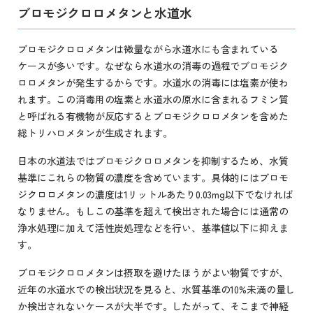
ブロモジクロロメタンと水道水
ブロモジクロロメタンは微量ながら水道水にも含まれている
ケースが多いです。なぜなら水道水の消毒の過程でブロモジク
ロロメタンが発生するからです。水道水の消毒には塩素が使わ
れます。この消毒用の塩素と水道水の原水に含まれるフミン質
と呼ばれる有機物が反応するとブロモジクロロメタンを含めた
総トリハロメタンが生成されます。
日本の水道法ではブロモジクロロメタンを抑制するため、水質
基準にこれらの物質の濃度を含めています。具体的にはブロモ
ジクロロメタンの濃度は1リットルあたり0.03mg以下でなければ
なりません。もしこの基準を超えて検出された場合には通常の
浄水処理に加えて活性炭処理などを行い、基準値以下に抑えま
す。
ブロモジクロロメタンは摂取を避けたほうがよい物質ですが、
近年の水道水での検出状況を見ると、水質基準の10%未満の量し
か検出されないケースが大半です。したがって、そこまで神経