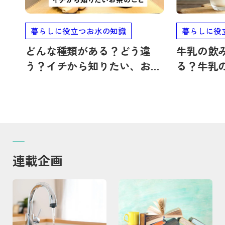
暮らしに役立つお水の知識
暮らしに役
どんな種類がある？どう違
牛乳の飲
う？イチから知りたい、お茶
る？牛乳
のこと
のデメリ
連載企画
記事を読む
記事を読む