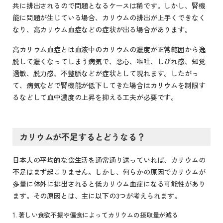
共に排出されるので問題となるケースは稀です。しかし、腎機
能に問題が生じている場合、カリウムの排出が上手くできなく
なり、高カリウム血症などの症状が出る場合があります。
高カリウム血症とは血液中のカリウムの濃度が正常範囲から逸
脱して濃くなってしまう病気で、悪心、嘔吐、しびれ感、知覚
過敏、脱力感、不整脈などが症状として現れます。したがっ
て、病気などで腎機能が低下してきた場合はカリウムを制限す
るなどして血中濃度の上昇を抑える工夫が必要です。
カリウムが不足するとどうなる？
日本人の平均的な食生活を通常通り送っていれば、カリウムの
不足はまず起こりません。しかし、何らかの原因でカリウムが
多量に体外に排出されると低カリウム血症になる可能性があり
ます。その原因とは、主に以下の3つが考えられます。
著しい食欲不振や偏食によってカリウムの摂取量が減る