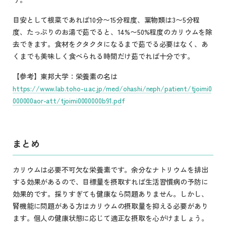
目安として根菜であれば10分〜15分程度、葉物類は3〜5分程
度、たっぷりのお湯で茹でると、14%〜50%程度のカリウムを除
去できます。食材をクタクタになるまで茹でる必要はなく、あ
くまでも美味しく食べられる時間だけ茹でれば十分です。
【参考】東邦大学：栄養素の名は
https://www.lab.toho-u.ac.jp/med/ohashi/neph/patient/tjoimi0
000000aor-att/tjoimi0000000b91.pdf
まとめ
カリウムは必要不可欠な栄養素です。余分なナトリウムを排出
する効果があるので、目標量を摂取すれば生活習慣病の予防に
効果的です。採りすぎても健康なら問題ありません。しかし、
腎機能に問題がある方はカリウムの摂取量を抑える必要があり
ます。個人の健康状態に応じて適正な摂取を心がけましょう。