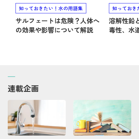
知っておきたい！水の用語集
知っておき
サルフェートは危険？人体へ
溶解性鉛
の効果や影響について解説
毒性、水
て解説
連載企画
記事を読む
記事を読む