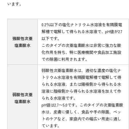
います。
0.2％以下の塩化ナトリウム水溶液を有隔膜電
解槽で電解して得られる水溶液で、pH値が2.7
強酸性次亜
以下です。
塩素酸水
このタイプの次亜塩素酸水は非常に強力な酸
化作用を持ち、特に医療機関や食品加工施設
での除菌に利用されます。
弱酸性次亜塩素酸水は、適切な濃度の塩化ナ
トリウム水溶液を有隔膜電解槽で電解して得
られる水溶液、または陽極側から得られる水
溶液に陰極側から得られる水溶液を加えて作
弱酸性次亜
られる水溶液です。
塩素酸水
pH値は2.7〜5.0です。このタイプの次亜塩素酸
水は、皮膚に優しく、食品や手の除菌、ペッ
トのケアなど、家庭内での幅広い用途に適し
ています。