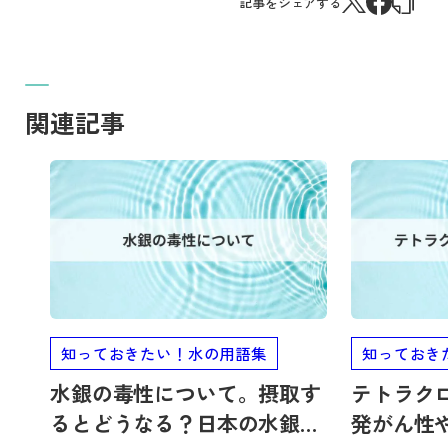
記事をシェアする
関連記事
記事を読む
記事を読む
知っておきたい！水の用語集
知っておき
水銀の毒性について。摂取す
テトラク
るとどうなる？日本の水銀対
発がん性