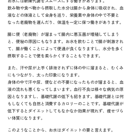
お水には新陳代謝をスムーズにする働きがあります。
飲み物や食べ物から摂取した水分は腸から身体に吸収され、血
液などの体液として全身を巡り、栄養素や身体の中で不要と
なった老廃物を運んだり、体温を一定に保つ働きがあります。
腸に便（老廃物）が溜まって腸内に悪玉菌が増殖してしまう
と、便秘の原因にもなります。お水を飲むことで腸が刺激され
て、腸が働くことによって便通が良くなりますし、水分を多く
摂取することで便を柔らかくすることもできます。
また、汗や尿が上手く排泄されずに体の中に溜まると、むくみ
にもつながり、太った印象になります。
身体の中で汗や尿、便などの不要になったものが溜まると、血
液の流れも悪くなってしまいます。血行不良は様々な病気の原
因となりますし、基礎代謝の低下も招きます。基礎代謝とは何
もしなくても自然と消費するカロリーのことです。基礎代謝が
低下するとダイエットしてもなかなか効果が現れず、痩せづら
い体質になります。
このようなことから、お水はダイエットの要と言えます。