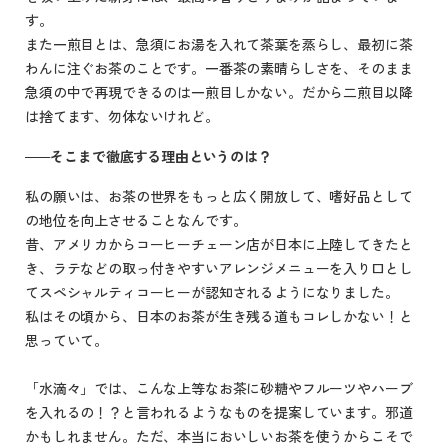
す。
また一煎目とは、急須にお湯を入れて茶葉を蒸らし、最初に茶
わんに注ぐお茶のことです。一番茶の素晴らしさを、そのまま
急須の中で再現できるのは一煎目しかない。だから二煎目以降
は捨てます、勿体ないけれど。
そこまで徹底する理由というのは？
私の願いは、お茶の世界をもっと広く開放して、嗜好品として
の地位を向上させることなんです。
昔、アメリカからコーヒーチェーン店が日本に上陸してきたと
き、ラテなどの取っ付きやすいアレンジメニューを入り口とし
てスペシャルティコーヒーが認知されるようになりました。
私はその頃から、日本のお茶が生き残る道もコレしかない！と
思っていて。
「水滴々」では、こんな上等なお茶に砂糖やフルーツやハーブ
を入れるの！？と言われるようなものを提案しています。邪道
かもしれません。ただ、本当においしいお茶を使うからこそで