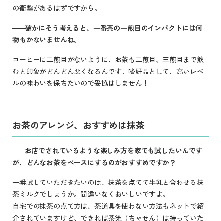
の衝撃があるはずですから。
確かにそう考えると、一番茶の一煎目のインパクトには何
物もかないま
せんね。
コーヒーに二煎目がないように、お茶も二煎目、三煎目まで飲
むと印象がどんどん悪くなるんです。嗜好品として、高いレベ
ルの味わいを保ちたいので妥協はしません！
お茶のアレンジ、おすすめは抹茶
お店でされているような楽しみ方を家でも試したいんです
が、どんなお茶をベースにするのがおすすめですか？
一番試していただきたいのは、抹茶を点てて牛乳と合わせる抹
茶ミルクでしょうか。間違いなくおいしいですよ。
自宅での抹茶の点て方は、茶道具を使わない方法もネットで紹
介されていますけど、できれば茶筅（ちゃせん）は持っていた