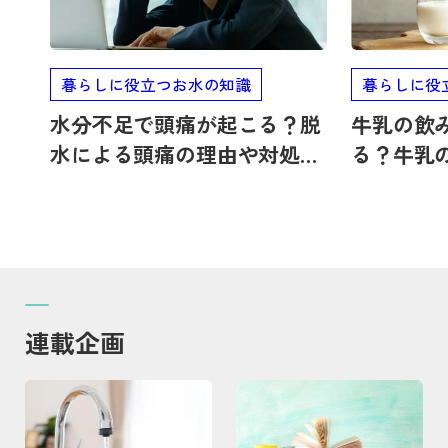
暮らしに役立つお水の知識
暮らしに役
水分不足で頭痛が起こる？脱
牛乳の飲
水による頭痛の理由や対処
る？牛乳
法・予防法
のデメリ
連載企画
記事を読む
記事を読む