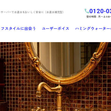
0120-0
ーサーバーで水道水をおいしく安全に（水道水補充型）
受付時間 : 月〜土 9:00
イフスタイルに出会う
ユーザーボイス
ハミングウォーター