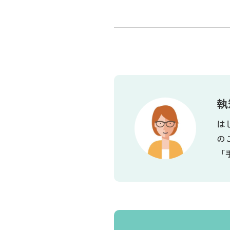
執
は
の
「