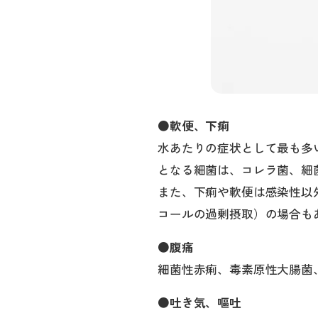
●軟便、下痢
水あたりの症状として最も多
となる細菌は、コレラ菌、細
また、下痢や軟便は感染性以
コールの過剰摂取）の場合も
●腹痛
細菌性赤痢、毒素原性大腸菌
●吐き気、嘔吐