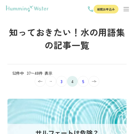
新規お申込み
知っておきたい！水の用語集
の記事一覧
52件中
37〜48件
表示
...
3
4
5
記事を読む